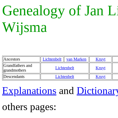
Genealogy of Jan
L
W
ijsma
Ancestors
Lichtenbelt
van Marken
Kruyt
Grandfathers and
Lichtenbelt
Kruyt
grandmothers
Descendants
Lichtenbelt
Kruyt
Explanations
and
Dictionar
others pages: