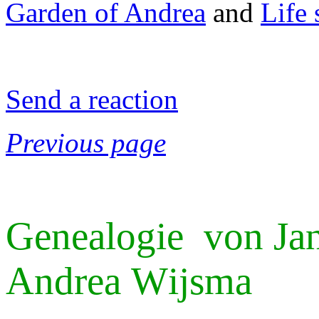
Garden of Andrea
and
Life 
Send a reaction
Previous page
Genealog
ie von
Ja
Andrea
W
ijsma